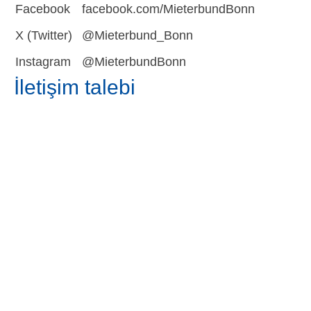
Facebook
facebook.com/MieterbundBonn
X (Twitter)
@Mieterbund_Bonn
Instagram
@MieterbundBonn
İletişim talebi
Sizin adınız
E-posta adresiniz
Üyelik numaranız
Sizin mesajınız
For the purpose of processing your request, we will store and
process your data.
Further information:
Veri koruma bildirimi
Confirmation code
To prevent automated submissions, this form