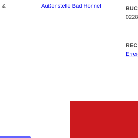
r &
Außenstelle Bad Honnef
BUC
r
0228 
r
REC
Erre