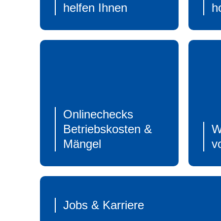
helfen Ihnen
h
Onlinechecks
Betriebskosten &
W
Mängel
v
Jobs & Karriere