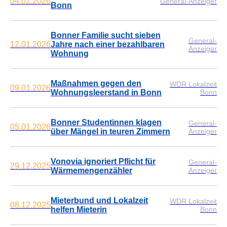
04.02.2026
General-Anzeiger
Bonn
Bonner Familie sucht sieben
General-
12.01.2026
Jahre nach einer bezahlbaren
Anzeiger
Wohnung
Maßnahmen gegen den
WDR Lokalzeit
09.01.2026
Wohnungsleerstand in Bonn
Bonn
Bonner Studentinnen klagen
General-
05.01.2026
über Mängel in teuren Zimmern
Anzeiger
Vonovia ignoriert Pflicht für
General-
29.12.2025
Wärmemengenzähler
Anzeiger
Mieterbund und Lokalzeit
WDR Lokalzeit
08.12.2025
helfen Mieterin
Bonn