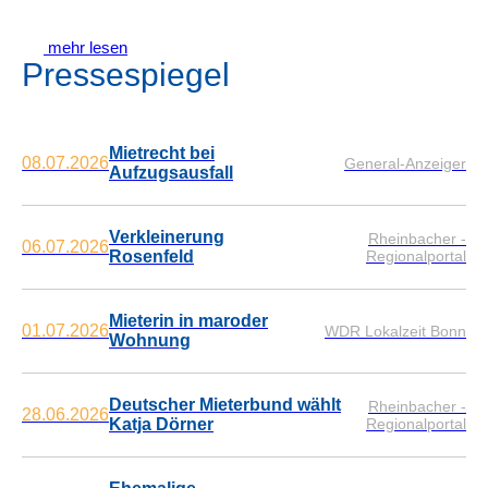
mehr lesen
Pressespiegel
Mietrecht bei
08.07.2026
General-Anzeiger
Aufzugsausfall
Verkleinerung
Rheinbacher -
06.07.2026
Rosenfeld
Regionalportal
Mieterin in maroder
01.07.2026
WDR Lokalzeit Bonn
Wohnung
Deutscher Mieterbund wählt
Rheinbacher -
28.06.2026
Katja Dörner
Regionalportal