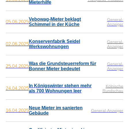
Mieterhilfe
Vebowag-Mieter beklagt
General-
05.06.2025
Schimmel in der Küche
Anzeiger
Konservenfabrik Seidel
General-
02.06.2025
Werkswohnungen
Anzeiger
Was die Grundsteuerreform für
General-
25.04.2025
Bonner Mieter bedeutet
Anzeiger
In Königswinter stehen mehr
Kölnische
24.04.2025
als 700 Wohnungen leer
Rundschau
Neue Mieter im sanierten
16.04.2025
General-Anzeiger
Gebäude