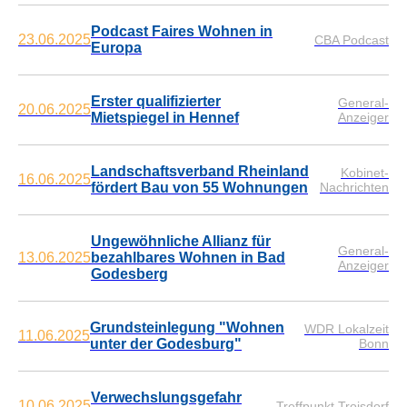
Podcast Faires Wohnen in
23.06.2025
CBA Podcast
Europa
Erster qualifizierter
General-
20.06.2025
Mietspiegel in Hennef
Anzeiger
Landschaftsverband Rheinland
Kobinet-
16.06.2025
fördert Bau von 55 Wohnungen
Nachrichten
Ungewöhnliche Allianz für
General-
13.06.2025
bezahlbares Wohnen in Bad
Anzeiger
Godesberg
Grundsteinlegung "Wohnen
WDR Lokalzeit
11.06.2025
unter der Godesburg"
Bonn
Verwechslungsgefahr
10.06.2025
Treffpunkt Troisdorf