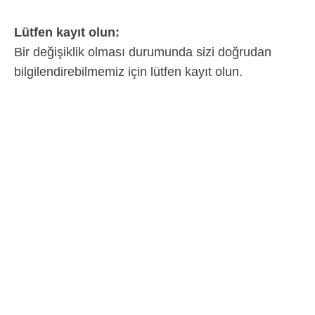
Lütfen kayıt olun:
Bir değişiklik olması durumunda sizi doğrudan
bilgilendirebilmemiz için lütfen kayıt olun.
İlk isim
Soyadı
E-posta adresi
Üyelik numarası
For the purpose of processing your request, we will store and
process your data.
Further information:
Veri koruma bildirimi
Confirmation code
To prevent automated submissions, this form