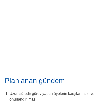
requires you to enter a confirmation code. The
code is displayed in the image below. Enter the
code exactly as it appears. If you have problems
reading the code, request a new one by submitting
the form.
Gönderme
Planlanan gündem
Uzun süredir görev yapan üyelerin karşılanması ve
onurlandırılması