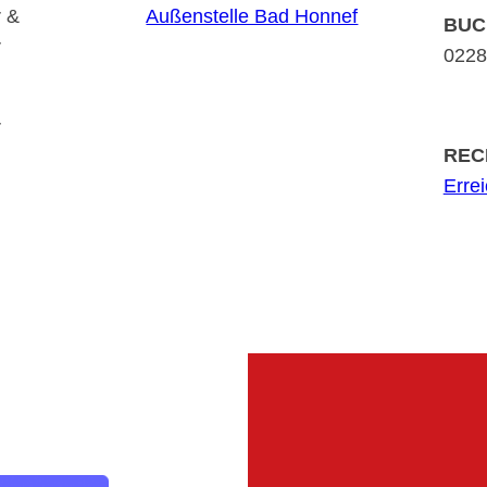
r &
Außenstelle Bad Honnef
BUC
r
0228 
r
REC
Erre