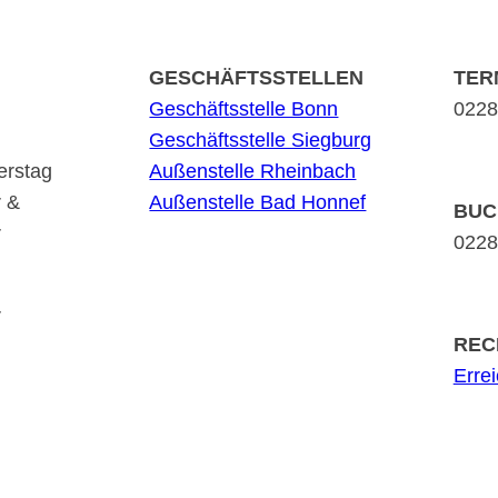
GESCHÄFTSSTELLEN
TER
Geschäftsstelle Bonn
0228 
Geschäftsstelle Siegburg
erstag
Außenstelle Rheinbach
r &
Außenstelle Bad Honnef
BUC
r
0228 
r
REC
Erre