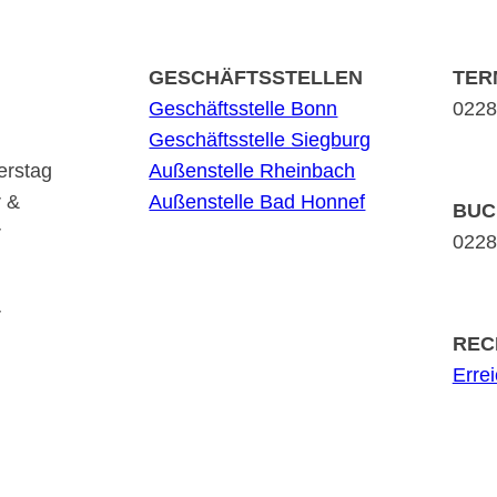
GESCHÄFTSSTELLEN
TER
Geschäftsstelle Bonn
0228 
Geschäftsstelle Siegburg
erstag
Außenstelle Rheinbach
r &
Außenstelle Bad Honnef
BUC
r
0228 
r
REC
Erre