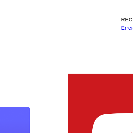
r
REC
Erre