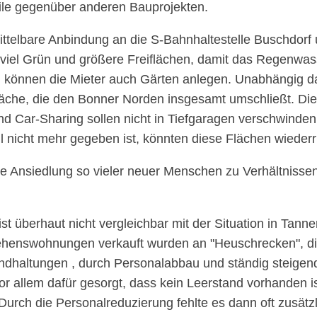
eile gegenüber anderen Bauprojekten.
ttelbare Anbindung an die S-Bahnhaltestelle Buschdorf 
 viel Grün und größere Freiflächen, damit das Regenwass
n können die Mieter auch Gärten anlegen. Unabhängig 
ifläche, die den Bonner Norden insgesamt umschließt. Di
und Car-Sharing sollen nicht in Tiefgaragen verschwinde
l nicht mehr gegeben ist, könnten diese Flächen wied
e Ansiedlung so vieler neuer Menschen zu Verhältnissen 
st überhaut nicht vergleichbar mit der Situation in Tann
rlehenswohnungen verkauft wurden an
Heuschrecken
, 
ndhaltungen , durch Personalabbau und ständig steige
 allem dafür gesorgt, dass kein Leerstand vorhanden ist
rch die Personalreduzierung fehlte es dann oft zusätzli