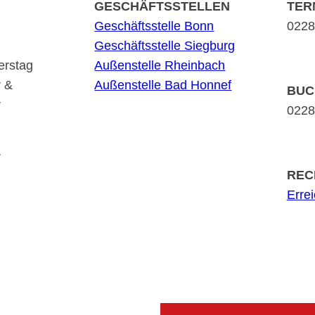
GESCHÄFTSSTELLEN
TER
Geschäftsstelle Bonn
0228 
Geschäftsstelle Siegburg
erstag
Außenstelle Rheinbach
r &
Außenstelle Bad Honnef
BUC
r
0228 
r
REC
Erre