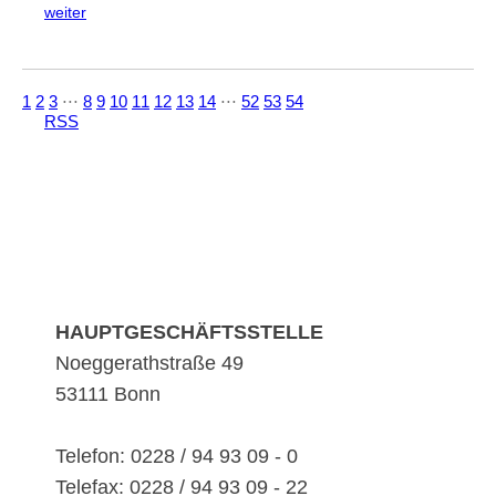
weiter
1
2
3
⋅⋅⋅
8
9
10
11
12
13
14
⋅⋅⋅
52
53
54
RSS
HAUPTGESCHÄFTSSTELLE
Noeggerathstraße 49
53111 Bonn
Telefon: 0228 / 94 93 09 - 0
Telefax: 0228 / 94 93 09 - 22